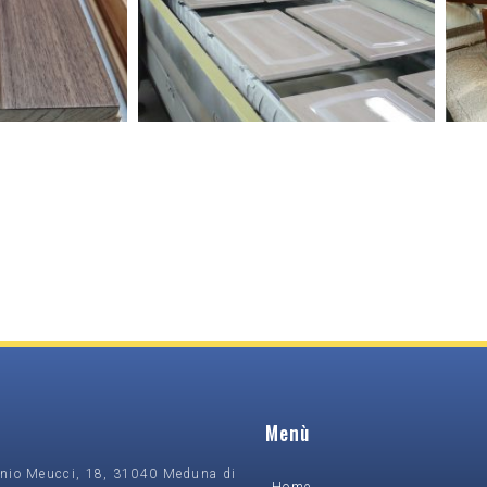
Menù
onio Meucci, 18, 31040 Meduna di
Home